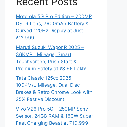
Recent Posts
Motorola 5G Pro Edition – 200MP
DSLR Lens, 7600mAh Battery &
Curved 120Hz Display at Just
₹12,999!
Maruti Suzuki WagonR 2025 –
36KMPL Mileage, Smart
Touchscreen, Push Start &
Premium Safety at ₹3.65 Lakh!
Tata Classic 125cc 2025 –
100KM/L Mileage, Dual Disc
Brakes & Retro Chrome Look with
25% Festive Discount!
Vivo V26 Pro 5G – 250MP Sony
Sensor, 24GB RAM & 160W Super
Fast Charging Beast at ₹10,999