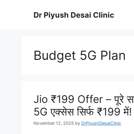
Skip
to
Dr Piyush Desai Clinic
content
Budget 5G Plan
Jio ₹199 Offer – पूरे स
5G एक्सेस सिर्फ ₹199 में!
November 12, 2025
by
DrPiyushDesaiClinic