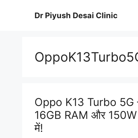
Skip
to
Dr Piyush Desai Clinic
content
OppoK13Turbo5
Oppo K13 Turbo 5G –
16GB RAM और 150W फास्
में!