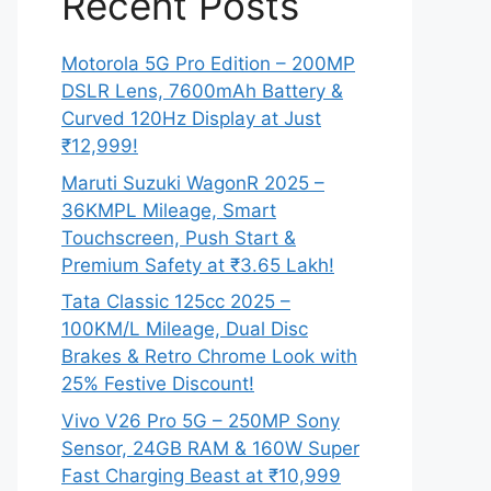
Recent Posts
Motorola 5G Pro Edition – 200MP
DSLR Lens, 7600mAh Battery &
Curved 120Hz Display at Just
₹12,999!
Maruti Suzuki WagonR 2025 –
36KMPL Mileage, Smart
Touchscreen, Push Start &
Premium Safety at ₹3.65 Lakh!
Tata Classic 125cc 2025 –
100KM/L Mileage, Dual Disc
Brakes & Retro Chrome Look with
25% Festive Discount!
Vivo V26 Pro 5G – 250MP Sony
Sensor, 24GB RAM & 160W Super
Fast Charging Beast at ₹10,999