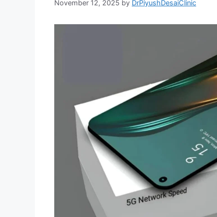
November 12, 2025
by
DrPiyushDesaiClinic