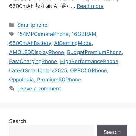
6600mAh बैटरी और AI गेमिंग …
Read more
Categories
Smartphone
Tags
154MPCameraPhone
,
16GBRAM
,
6600mAhBattery
,
AIGamingMode
,
AMOLEDDisplayPhone
,
BudgetPremiumPhone
,
FastChargingPhone
,
HighPerformancePhone
,
LatestSmartphone2025
,
OPPO5GPhone
,
OppoIndia
,
Premium5GPhone
Leave a comment
Search
Search