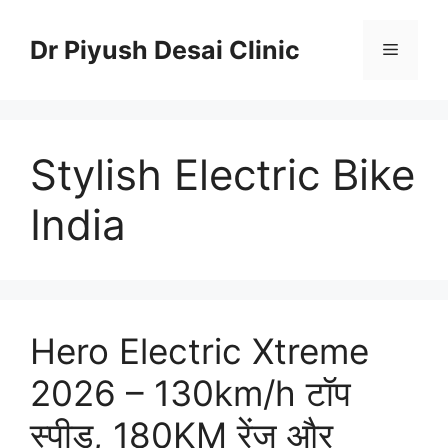
Skip
to
Dr Piyush Desai Clinic
Menu
content
Stylish Electric Bike
India
Hero Electric Xtreme
2026 – 130km/h टॉप
स्पीड, 180KM रेंज और