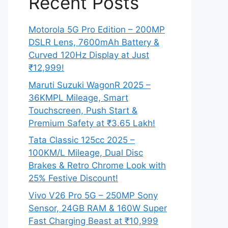
Recent Posts
Motorola 5G Pro Edition – 200MP
DSLR Lens, 7600mAh Battery &
Curved 120Hz Display at Just
₹12,999!
Maruti Suzuki WagonR 2025 –
36KMPL Mileage, Smart
Touchscreen, Push Start &
Premium Safety at ₹3.65 Lakh!
Tata Classic 125cc 2025 –
100KM/L Mileage, Dual Disc
Brakes & Retro Chrome Look with
25% Festive Discount!
Vivo V26 Pro 5G – 250MP Sony
Sensor, 24GB RAM & 160W Super
Fast Charging Beast at ₹10,999