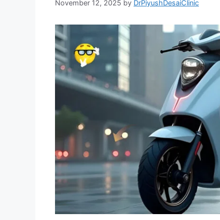
November 12, 2025
by
DrPiyushDesaiClinic