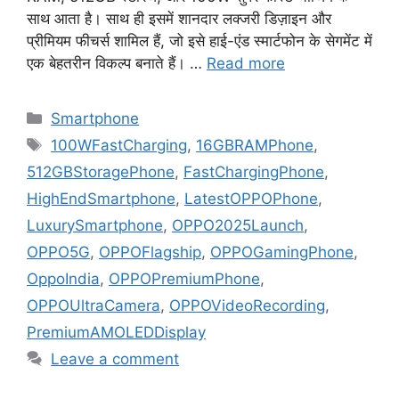
साथ आता है। साथ ही इसमें शानदार लक्जरी डिज़ाइन और
प्रीमियम फीचर्स शामिल हैं, जो इसे हाई-एंड स्मार्टफोन के सेगमेंट में
एक बेहतरीन विकल्प बनाते हैं। …
Read more
Categories
Smartphone
Tags
100WFastCharging
,
16GBRAMPhone
,
512GBStoragePhone
,
FastChargingPhone
,
HighEndSmartphone
,
LatestOPPOPhone
,
LuxurySmartphone
,
OPPO2025Launch
,
OPPO5G
,
OPPOFlagship
,
OPPOGamingPhone
,
OppoIndia
,
OPPOPremiumPhone
,
OPPOUltraCamera
,
OPPOVideoRecording
,
PremiumAMOLEDDisplay
Leave a comment