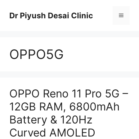
Skip
to
Dr Piyush Desai Clinic
Menu
content
OPPO5G
OPPO Reno 11 Pro 5G –
12GB RAM, 6800mAh
Battery & 120Hz
Curved AMOLED