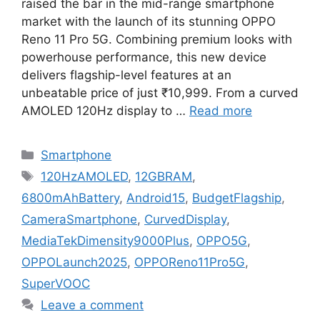
raised the bar in the mid-range smartphone
market with the launch of its stunning OPPO
Reno 11 Pro 5G. Combining premium looks with
powerhouse performance, this new device
delivers flagship-level features at an
unbeatable price of just ₹10,999. From a curved
AMOLED 120Hz display to …
Read more
Categories
Smartphone
Tags
120HzAMOLED
,
12GBRAM
,
6800mAhBattery
,
Android15
,
BudgetFlagship
,
CameraSmartphone
,
CurvedDisplay
,
MediaTekDimensity9000Plus
,
OPPO5G
,
OPPOLaunch2025
,
OPPOReno11Pro5G
,
SuperVOOC
Leave a comment