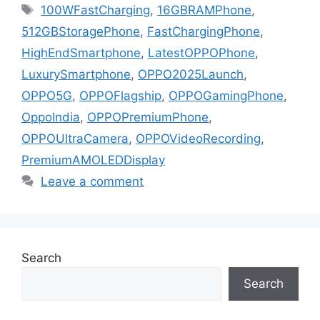
Tags
100WFastCharging
,
16GBRAMPhone
,
512GBStoragePhone
,
FastChargingPhone
,
HighEndSmartphone
,
LatestOPPOPhone
,
LuxurySmartphone
,
OPPO2025Launch
,
OPPO5G
,
OPPOFlagship
,
OPPOGamingPhone
,
OppoIndia
,
OPPOPremiumPhone
,
OPPOUltraCamera
,
OPPOVideoRecording
,
PremiumAMOLEDDisplay
Leave a comment
Search
Search