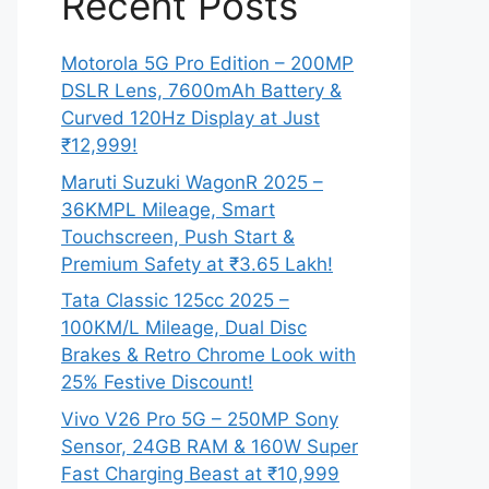
Recent Posts
Motorola 5G Pro Edition – 200MP
DSLR Lens, 7600mAh Battery &
Curved 120Hz Display at Just
₹12,999!
Maruti Suzuki WagonR 2025 –
36KMPL Mileage, Smart
Touchscreen, Push Start &
Premium Safety at ₹3.65 Lakh!
Tata Classic 125cc 2025 –
100KM/L Mileage, Dual Disc
Brakes & Retro Chrome Look with
25% Festive Discount!
Vivo V26 Pro 5G – 250MP Sony
Sensor, 24GB RAM & 160W Super
Fast Charging Beast at ₹10,999