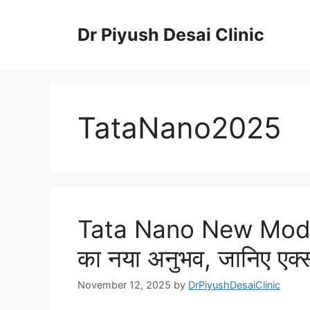
Skip
to
Dr Piyush Desai Clinic
content
TataNano2025
Tata Nano New Model 
का नया अनुभव, जानिए एक्
November 12, 2025
by
DrPiyushDesaiClinic